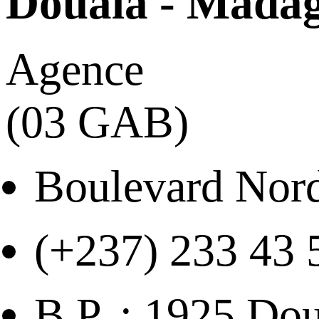
Douala - Mada
Agence
(03 GAB)
Boulevard Nor
(+237) 233 43 
B.P. : 1925 Do