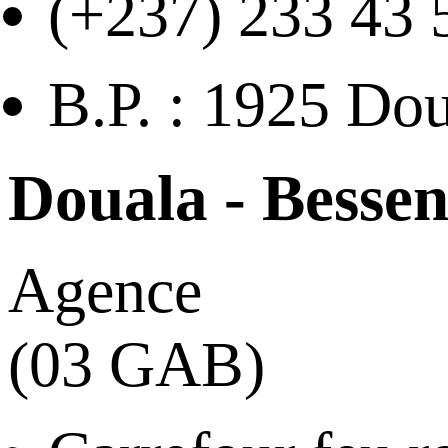
(+237) 233 43 
B.P. : 1925 Do
Douala - Besse
Agence
(03 GAB)